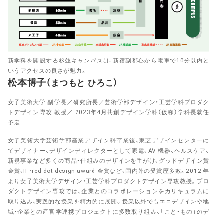
新学科を開設する杉並キャンパスは、新宿副都心から電車で10分以内と
いうアクセスの良さが魅力。
松本博子
（まつもと ひろこ）
女子美術大学 副学長／研究所長／芸術学部デザイン・工芸学科プロダク
トデザイン専攻 教授／ 2023年4月共創デザイン学科（仮称）学科長就任
予定
女子美術大学芸術学部産業デザイン科卒業後、東芝デザインセンターに
てデザイナー、デザインディレクターとして家電、AV 機器、ヘルスケア、
新規事業など多くの商品・仕組みのデザインを手がけ、グッドデザイン賞
金賞、IF・red dot design award 金賞など、国内外の受賞歴多数。2012 年
より女子美術大学デザイン・工芸学科プロダクトデザイン専攻教授。プロ
ダクトデザイン専攻では、企業とのコラボレーションをカリキュラムに
取り込み、実践的な授業を精力的に展開。授業以外でもエコデザインや地
域・企業との産官学連携プロジェクトに多数取り組み、「こと・もの」のデ