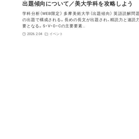
出題傾向について／美大学科を攻略しよう
学科分析（WEB限定） 多摩美術大学（出題傾向） 英語読解問
の出題で構成される。長めの長文が出題され、精読力と速読
要となる。S・V・O・Cの主要要素…
2026.2.04
イベント