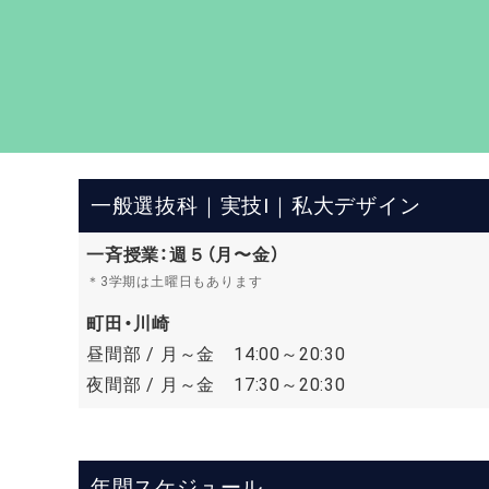
一般選抜科｜実技Ⅰ｜私大デザイン
一斉授業：週５（月〜金）
＊3学期は土曜日もあります
町田・川崎
昼間部 / 月～金 14:00～20:30
夜間部 / 月～金 17:30～20:30
年間スケジュール